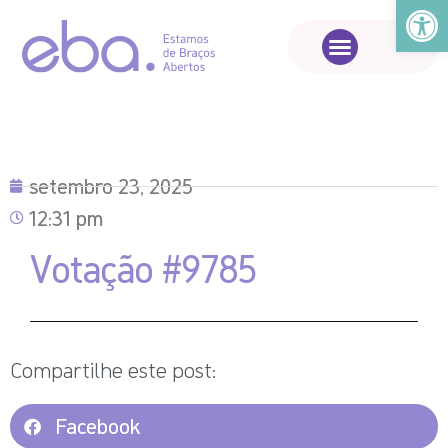
Abrir a
setembro 23, 2025
12:31 pm
Votação #9785
Compartilhe este post:
Facebook