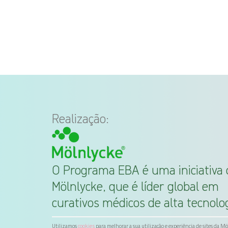
Realização:
O Programa EBA é uma iniciativa 
Mölnlycke, que é líder global em
curativos médicos de alta tecnolog
Utilizamos
para melhorar a sua utilização e experiência de sites da M
cookies