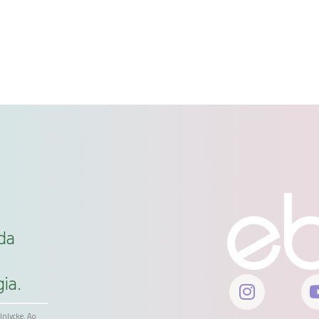
da
ia.
ölnlycke. Ao