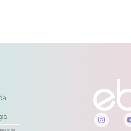
da
ia.
ölnlycke. Ao