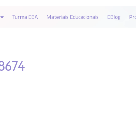
Turma EBA
Materiais Educacionais
EBlog
Pr
8674