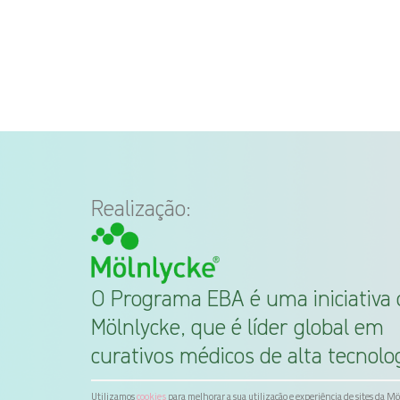
Realização:
O Programa EBA é uma iniciativa 
Mölnlycke, que é líder global em
curativos médicos de alta tecnolog
Utilizamos
para melhorar a sua utilização e experiência de sites da M
cookies