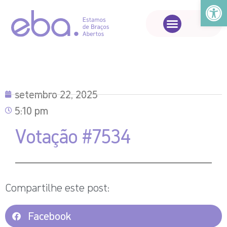
Abrir a
setembro 22, 2025
5:10 pm
Votação #7534
Compartilhe este post:
Facebook