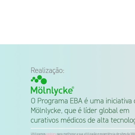
Realização:
O Programa EBA é uma iniciativa 
Mölnlycke, que é líder global em
curativos médicos de alta tecnolog
Utilizamos
para melhorar a sua utilização e experiência de sites da M
cookies