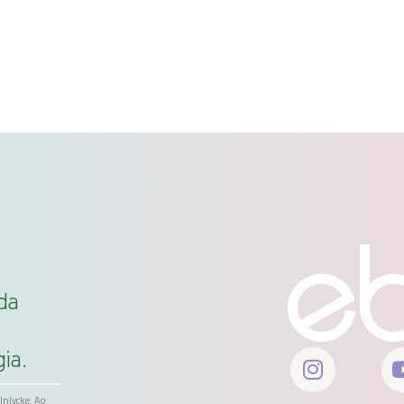
da
ia.
ölnlycke. Ao