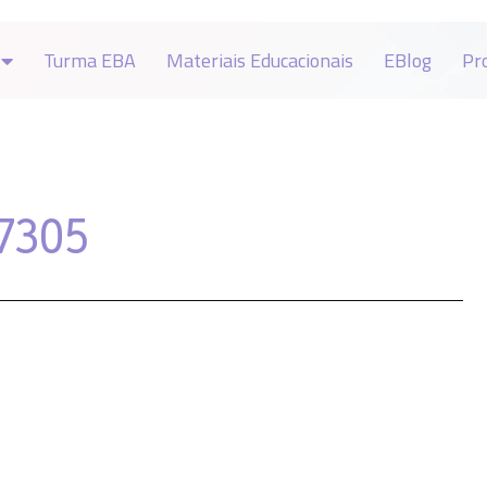
Turma EBA
Materiais Educacionais
EBlog
Pr
7305