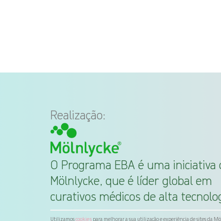
Realização:
O Programa EBA é uma iniciativa 
Mölnlycke, que é líder global em
curativos médicos de alta tecnolog
Utilizamos
para melhorar a sua utilização e experiência de sites da M
cookies