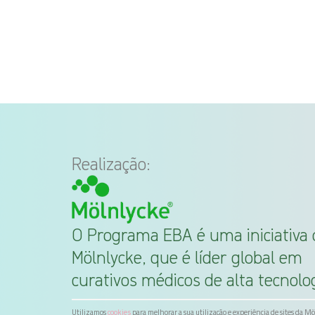
Realização:
O Programa EBA é uma iniciativa 
Mölnlycke, que é líder global em
curativos médicos de alta tecnolog
Utilizamos
para melhorar a sua utilização e experiência de sites da M
cookies