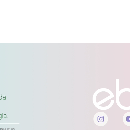
da
ia.
ölnlycke. Ao