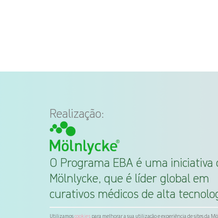
Realização:
O Programa EBA é uma iniciativa 
Mölnlycke, que é líder global em
curativos médicos de alta tecnolog
Utilizamos
para melhorar a sua utilização e experiência de sites da M
cookies