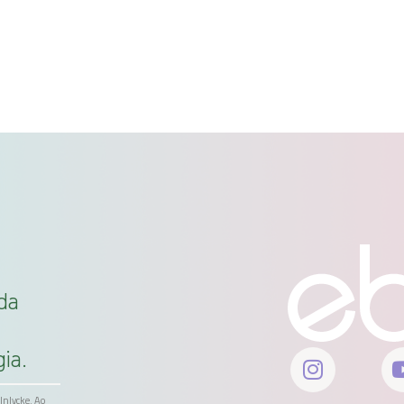
da
ia.
ölnlycke. Ao