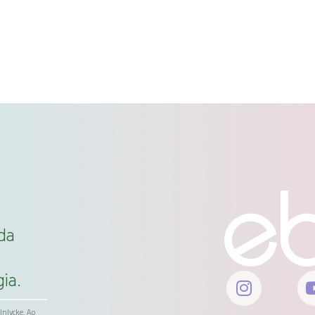
da
ia.
ölnlycke. Ao