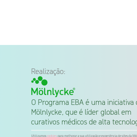
Realização:
O Programa EBA é uma iniciativa 
Mölnlycke, que é líder global em
curativos médicos de alta tecnolog
Utilizamos
para melhorar a sua utilização e experiência de sites da M
cookies