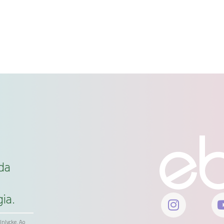
da
ia.
ölnlycke. Ao