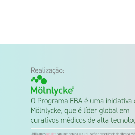
Realização:
O Programa EBA é uma iniciativa 
Mölnlycke, que é líder global em
curativos médicos de alta tecnolog
Utilizamos
para melhorar a sua utilização e experiência de sites da M
cookies