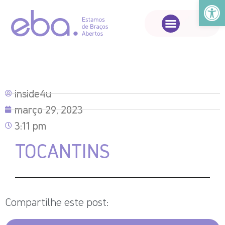
Abrir a
inside4u
março 29, 2023
3:11 pm
TOCANTINS
Compartilhe este post: