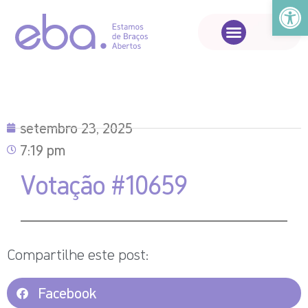
Abrir a
setembro 23, 2025
7:19 pm
Votação #10659
Compartilhe este post:
Facebook